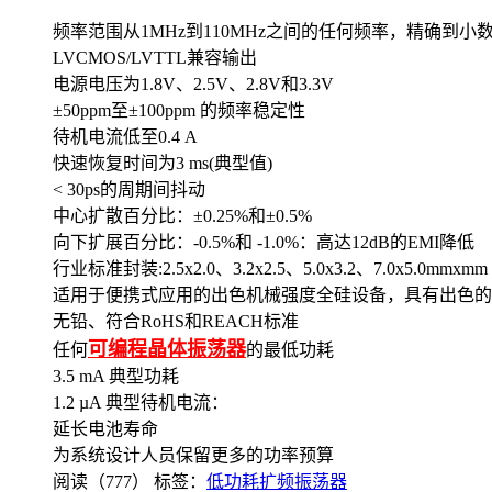
频率范围从1MHz到110MHz之间的任何频率，精确到小
LVCMOS/LVTTL兼容输出
电源电压为1.8V、2.5V、2.8V和3.3V
±50ppm至±100ppm 的频率稳定性
待机电流低至0.4 A
快速恢复时间为3 ms(典型值)
< 30ps的周期间抖动
中心扩散百分比：±0.25%和±0.5%
向下扩展百分比：-0.5%和 -1.0%：高达12dB的EMI降低
行业标准封装:2.5x2.0、3.2x2.5、5.0x3.2、7.0x5.0mmxmm
适用于便携式应用的出色机械强度全硅设备，具有出色的2 F
无铅、符合RoHS和REACH标准
可编程晶体振荡器
任何
的最低功耗
3.5 mA 典型功耗
1.2 µA 典型待机电流：
延长电池寿命
为系统设计人员保留更多的功率预算
阅读（777）
标签：
低功耗扩频振荡器