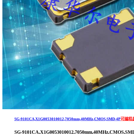
SG-9101CA,X1G0053010012,7050mm,40MHz,CMOS,SMD-4P
可编程
SG-9101CA,X1G0053010012,7050mm,40MHz,CMOS,SM