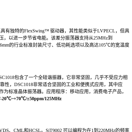
具有独特的FlexSwing™ 驱动器，其性能类似于LVPECL，但具
电源电压，以进一步节省电能。
该差分振荡器支持从25MHz到
1.6mm的行业标准封装尺寸、低功耗选项以及高达105
℃
的宽温度
SC1018包含了一个全硅谐振器，它非常坚固，几乎不受应力相
靠性，
DSC1018非常适合坚固的工业和便携式应用，其中应
迹作为标准晶体振荡器。
应用程序：移动应用，消费电子产品，
/-20℃~+70℃/±50ppm/125MHz
、CML和HCSL。SiT9002 可以编程为在1到220MHz的频率