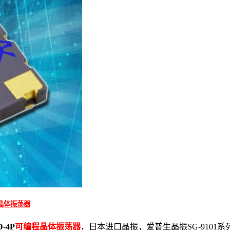
晶体振荡器
D-4P
可编程晶体振荡器
，日本进口晶振，
爱普生晶振SG-9101