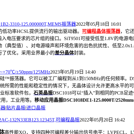
3310-125.000000T,MEMS振荡器
2022年05月18日 16:01
端电阻的低功率HCSL提供流行的输出驱动器。
可编程晶体振荡器
，
它还
输入电压要求的芯片组的接口。
SiT9501可接受低至1.8V的
S 抖动（典型值）、对电源噪声和环境危害的出色抗扰性、低至2.0x
进行了优化，采用业界最小的
差分晶体
封装。
+70℃/±50ppm/125MHz
2023年05月19日 14:40
MS基于纯硅™振荡器。它可以被工厂编程到从1到150MHz的任何频率。
D
统所需的性能和稳定性的情况下，无晶体设计允许更高水平的可
业标准软件包，
石英晶振
DSC1018可
以“插入”到相同的PCB足
应用，工业用等。
移动应用晶振
DSC1018DE1-125.0000T/2520mm
荡器
|
贴片晶振
|
进口晶振
-132N33EB123.12345T,可编程晶振
2022年05月20日 16:42
体
高性能XO，支持四种可编程差分输出信号电平：LVPECL、LVDS