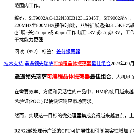
范围内工作。
编码：SiT9002AC-132N33EB123.12345T
，
SiT9002系列
220MHz至800MHz(接触时间)，八种扩展选择(31.5KHz调制
(扩展=关)25 ppm或50ppm工作电压1.8V或2.5或3.3V
干扰能力更强
阅读（852）
标签：
差分振荡器
[技术支持]遥遥领先瑞萨
可编程晶体振荡器
最佳组合
2023年09月
遥遥领先瑞萨
可编程晶体振荡器
最佳组合
，人机界面
在需要效率、方便和灵活性的产品中，HMI的使用越来越
念验证(POC ),以便快速响应市场需求。
然而，实现这一目标的微处理器集成变得越来越复杂，上
RZ/G2微处理器广泛的CPU可扩展性和引脚兼容性增加