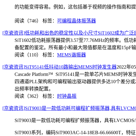
的功能变得容易。例如，这包括基于视频的操作指南和提
阅读（746）
标签：
可编程晶体振荡器
[京瓷资讯]低功耗和出色的稳定性以及小尺寸SiT1602成为广泛应用的完美解
SiT1602低功耗振荡器提供3.57至77.76MHz的
备配置的鉴定。
所有最小和最大限值都是在温度和15pF
阅读（110）
标签：
MEMS谐振器
[京瓷资讯]SiT95141低抖动10路输出MEMS时钟发生器
2022年05
Cascade Platform™ SiT95141是一款单芯
四通道PLL架构和可编程输出驱动器提供多达10个差分或20
出频率转换配置。
阅读（362）
标签：
时钟晶振
[京瓷资讯]SiT9003是一款低功耗可编程扩频振荡器,具有LVCMOS/LVT
SiT9003是一款低功耗可编程扩频振荡器，具有LVCMOS/
SiT9003系列，编码SiT9003AC-14-18EB-66.66600T，
特征