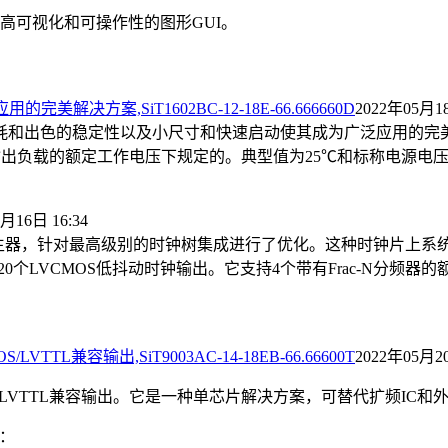
高可视化和可操作性的图形GUI。
决方案,SiT1602BC-12-18E-66.666660D
2022年05月18
频率。低功耗和出色的稳定性以及小尺寸和快速启动使其成为广泛应用的
输出负载的额定工作电压下规定的。典型值为25
℃
和标称电源电
月16日 16:34
片MEMS时钟发生器，针对最高级别的时钟树集成进行了优化。这种时钟片上
个LVCMOS低抖动时钟输出。它支持4个带有Frac-N分频器的额
TL兼容输出,SiT9003AC-14-18EB-66.66600T
2022年05月20
LVTTL兼容输出。
它是一种单芯片解决方案，可替代扩频IC和
：