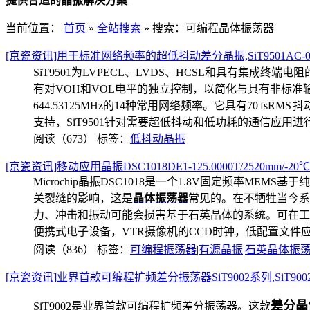
提供合适的晶振解决方案
当前位置：
首页
»
全站搜索
» 搜索：可编程晶体振荡器
[京瓷资讯]用于标准网络频率的超低抖动差分晶振,SiT9501AC-01B2-
SiT9501为LVPECL、LVDS、HCSL和具有集成终
有对VOH和VOL电平的独立控制，以简化与具有非标准
644.53125MHz的14种常用网络频率。
它具有70 fsRM
支持，
SiT9501针对需要超低抖动和低功耗的通信应用
阅读（673）
标签：
低抖动晶振
[京瓷资讯]移动应用晶振DSC1018DE1-125.0000T/2520mm/-20℃~
Microchip晶振DSC1018是一个1.8V固定频率ME
关裂缝的影响，这是
晶体振荡器
常见的。在不牺牲当今系
力、冲击和振动可能会损害基于石英晶体的系统。
可在工
便携式电子设备，VTR摄像机的CCD时钟，低配置文件
阅读（836）
标签：
可编程振荡器
|
有源晶振
|
石英晶体振
[京瓷资讯]业界首款可编程扩频差分振荡器SiT9002系列,SiT9002AC
差分晶
SiT9002是业界首款可编程扩频差分振荡器。这款