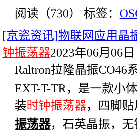
阅读（730）
标签：
O
[京瓷资讯]物联网应用晶振CO46
钟振荡器
2023年06月06日 
Raltron拉隆
晶振
CO46
EXT-T-TR，
是一款小体积
装
时钟振荡器
，四脚贴
振荡器
，
石英晶振
，无