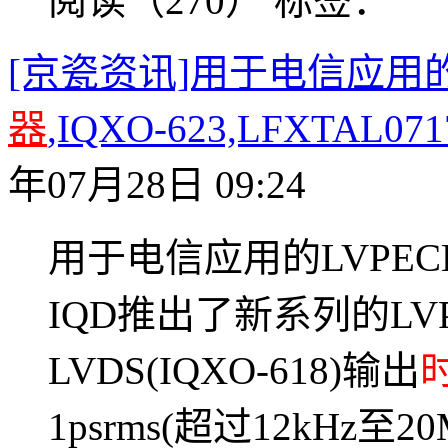
阅读（270）
标签：
[京瓷资讯]用于电信应用的L
器
,IQXO-623,LFXTAL
年07月28日 09:24
用于电信应用的
LVPEC
IQD
推出了新系列的
LV
LVDS(IQXO-618)
输出
1psrms(
超过
12kHz
至
20