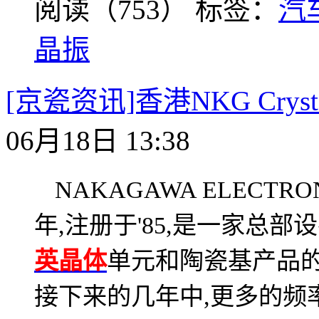
阅读（753）
标签：
汽
晶振
[京瓷资讯]香港NKG Cry
06月18日 13:38
NAKAGAWA ELECTRON
年
注册于
是一家总部设
,
'85,
英晶体
单元和陶瓷基产品
接下来的几年中
更多的频
,