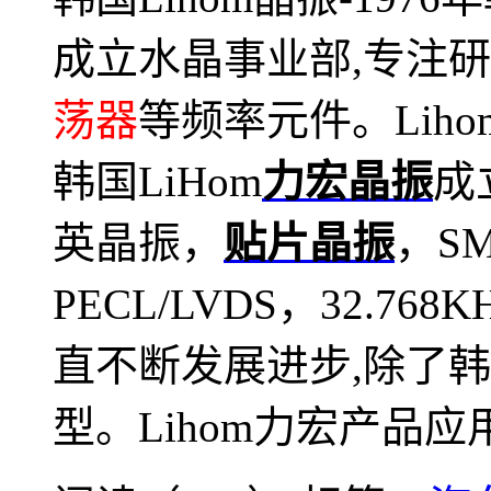
成立水晶事业部,专注
荡器
等频率元件。
Liho
韩国LiHom
力宏晶振
成
英晶振，
贴片晶振
，S
PECL/LVDS，32.
直不断发展进步,除了
型。
Lihom
力宏产品应