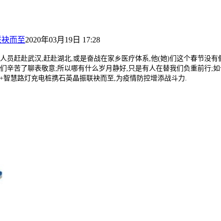
联袂而至
2020年03月19日 17:28
人员赶赴武汉
,
赶赴湖北
,
或是奋战在家乡医疗体系
,
他
(
她
)
们这个春节没有
们辛苦了聊表敬意
;
所以哪有什么岁月静好
,
只是有人在替我们负重前行
;
如
G+
智慧路灯充电桩携石英晶振联袂而至
,
为疫情防控增添战斗力
.