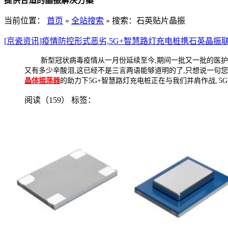
提供合适的晶振解决方案
当前位置：
首页
»
全站搜索
» 搜索：石英贴片晶振
[京瓷资讯]疫情防控形式恶劣,5G+智慧路灯充电桩携石英晶振
新型冠状病毒疫情从一月份延续至今
,
期间一批又一批的医护
又有多少辛酸泪
,
这已经不是三言两语能够道明的了
,
只想说一句您
晶体振荡器
的助力下
5G+
智慧路灯充电桩正在与我们并肩作战
, 5
阅读（159）
标签：