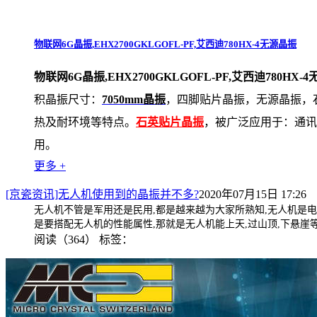
物联网6G晶振,EHX2700GKLGOFL‐PF,艾西迪780HX‐4无源晶振
物联网6G晶振,EHX2700GKLGOFL‐PF,艾西迪780HX‐
积晶振尺寸：
7050mm晶振
，四脚贴片晶振，无源晶振，
热及耐环境等特点。
石英贴片晶振
，被广泛应用于：通讯
用。
更多 +
[京瓷资讯]无人机使用到的晶振并不多?
2020年07月15日 17:26
无人机不管是军用还是民用,都是越来越为大家所熟知,无人机是电
是要搭配无人机的性能属性,那
就是无人机能上天,过山顶,下悬崖
阅读（364）
标签：