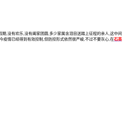
假期
,
没有欢乐
,
没有阖家团圆
,
多少家属含泪目送踏上征程的亲人
,
这中间
今疫情已经得到有效控制
,
但防控形式依然很严峻
,
不过不要灰心
,
在
石英