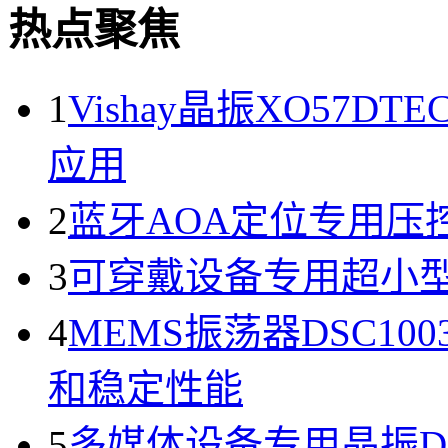
热点聚焦
1
Vishay晶振XO57D
应用
2
蓝牙AOA定位专用压控晶
3
可穿戴设备专用超小型晶振
4
MEMS振荡器DSC100
和稳定性能
5
多媒体设备专用晶振DS