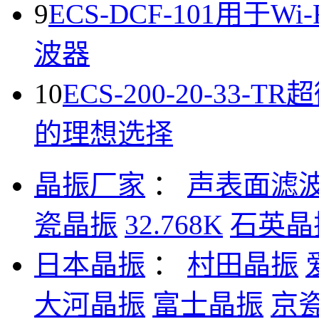
9
ECS-DCF-101用于
波器
10
ECS-200-20-33-
的理想选择
晶振厂家
：
声表面滤
瓷晶振
32.768K
石英晶
日本晶振
：
村田晶振
大河晶振
富士晶振
京