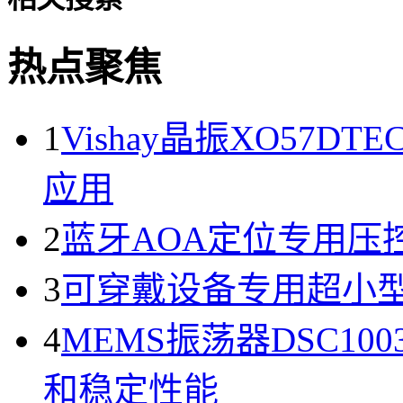
热点聚焦
1
Vishay晶振XO57D
应用
2
蓝牙AOA定位专用压控晶
3
可穿戴设备专用超小型晶振
4
MEMS振荡器DSC100
和稳定性能