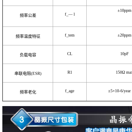
±10ppm
f_— l
频率公差
f_tem
±20ppm
频率温度特征
CL
10pF
负载电容
R1
150Ω
ma
串联电阻(ESR)
f_age
±5×10-6/year
频率老化