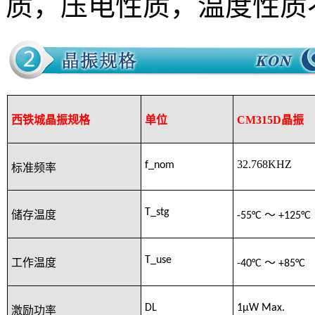
质，压电性质，温度性质
西铁城晶振规格
单位
CM315D晶振
32.768KHZ
f_nom
标准频率
T_stg
储存温度
-55°C
～
+125°C
T_use
工作温度
-40°C
～
+85°C
DL
1μW Max.
激励功率