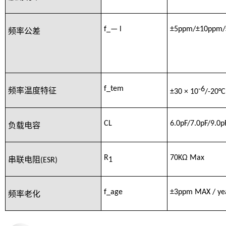
f_— l
±5ppm/
±10ppm/
频率公差
f_tem
-6
频率温度特征
±30 × 10
/-20°C
CL
6.0pF/7.0pF/9.0p
负载电容
R
70KΩ Max
1
串联电阻
(ESR)
f_age
±3ppm MAX
/ ye
频率老化