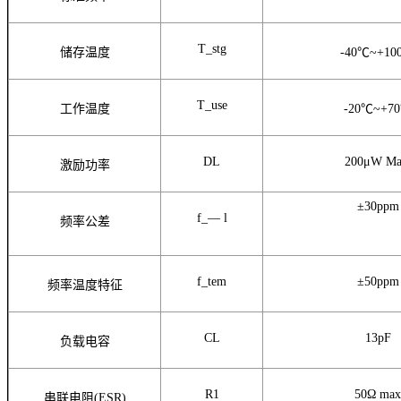
T_stg
储存温度
-40℃~+10
T_use
工作温度
-20℃~+7
DL
200μW Ma
激励功率
±30ppm
f_— l
频率公差
f_tem
±50ppm
频率温度特征
CL
13pF
负载电容
R1
50Ω
max
串联电阻(ESR)