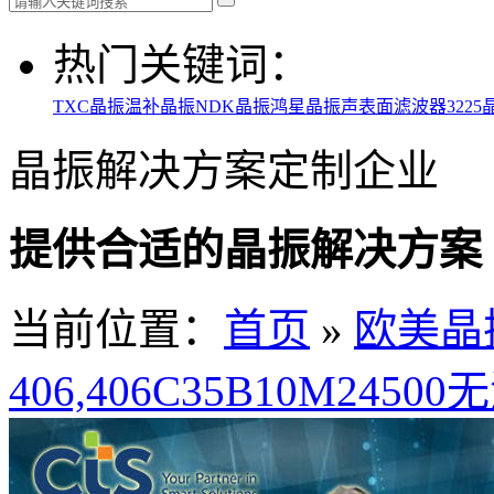
热门关键词：
TXC晶振
温补晶振
NDK晶振
鸿星晶振
声表面滤波器
3225
晶振解决方案定制企业
提供合适的晶振解决方案
当前位置：
首页
»
欧美晶
406,406C35B10M2450