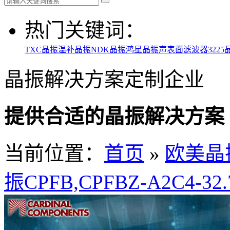
热门关键词：
TXC晶振
温补晶振
NDK晶振
鸿星晶振
声表面滤波器
3225
晶振解决方案定制企业
提供合适的晶振解决方案
当前位置：
首页
»
欧美晶
振CPFB,CPFBZ-A2C4-3