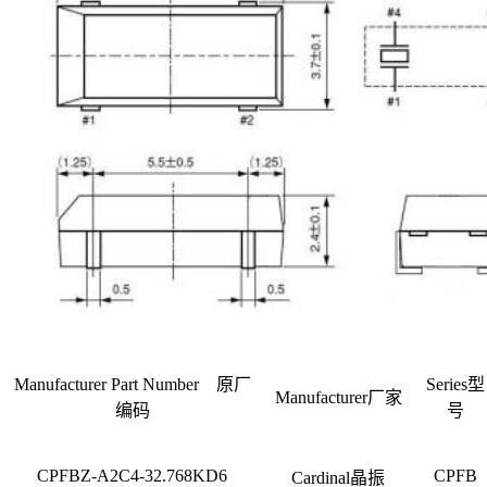
Manufacturer Part Number 原厂
Series型
Manufacturer厂家
编码
号
CPFBZ-A2C4-32.768KD6
CPFB
Cardinal晶振