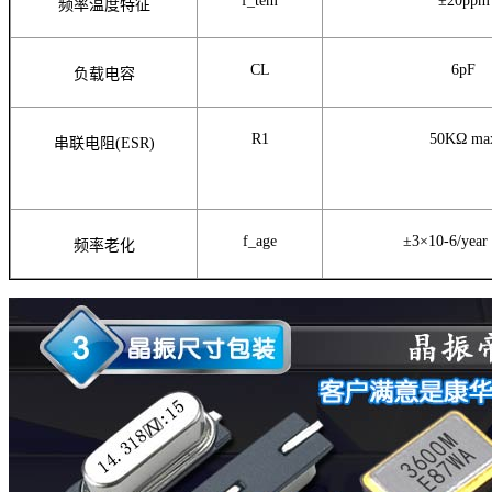
f_tem
±20ppm
频率温度特征
CL
6pF
负载电容
R1
50KΩ
ma
串联电阻(ESR)
f_age
±3×10-6/year
频率老化