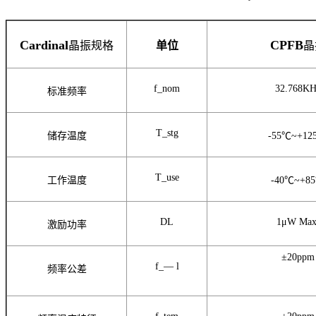
Cardinal
CPFB
晶振规格
单位
晶
f_nom
32.768KH
标准频率
T_stg
储存温度
-55℃~+12
T_use
工作温度
-40℃~+8
DL
1μW Max
激励功率
±20ppm
f_— l
频率公差