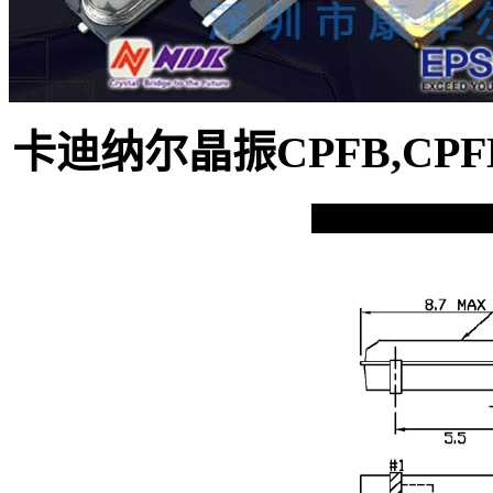
卡迪纳尔晶振CPFB,CPFB