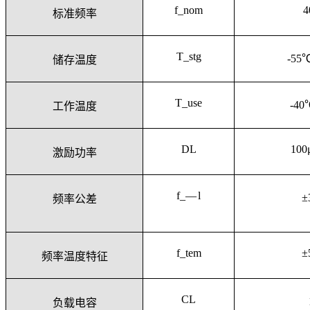
f_nom
4
标准频率
T_stg
-55
储存温度
T_use
-40
工作温度
DL
100
激励功率
f_— l
±
频率公差
f_tem
±
频率温度特征
CL
负载电容