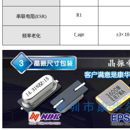
R
1
串联电阻
(ESR)
f_age
±3× 10
频率老化