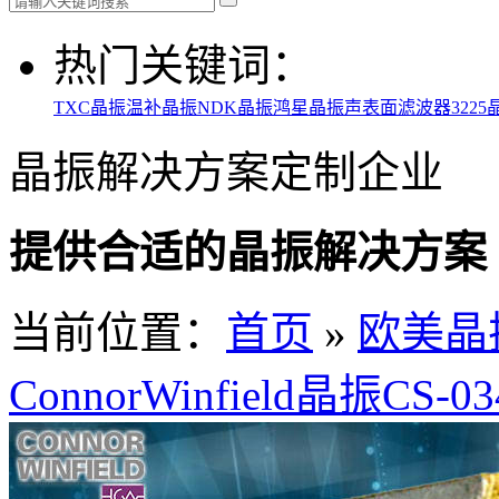
热门关键词：
TXC晶振
温补晶振
NDK晶振
鸿星晶振
声表面滤波器
3225
晶振解决方案定制企业
提供合适的晶振解决方案
当前位置：
首页
»
欧美晶
ConnorWinfield晶振CS-