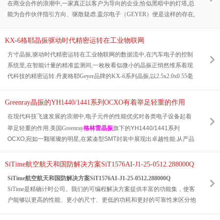
在商业合作的浪潮中,一家真正以客户为导向的企业,恰似黑暗中的灯塔,总
能为合作伙伴指引方向、驱散疑虑.盖尔电子（GEYER）便是这样的存在,
多年来以卓越的产品与服务,让我们甘愿在合作中多迈一两步,也让日常业
务变得轻松顺畅.
KX-6格耶晶振驱动时代精密运转在工业物联网
方寸晶振,驱动时代精密运转
在工业物联网的数据流中,在汽车电子的控制
系统里,在智能计量的精准监测间,一枚枚看似微小的晶振正悄然维系着现
代科技的精密运转.丹麦格耶Geyer品牌的KX-6系列晶振,以2.5x2.0x0.55毫
米的纤薄身躯,诠释着“小器件”承载“大使命”的科技真谛.
Greenray晶振的YH1440/1441系列OCXO有着举足轻重的作用
在现代科技飞速发展的浪潮中,电子元件的性能优劣对各类电子设备起着
举足轻重的作用.美国Greenray
格林雷晶振
旗下的YH1440/1441系列
OCXO,宛如一颗璀璨的明星,在紧凑型SMT封装中展现出卓越性能.
从产品
特点来看,其25.4x22.1毫米的SMT封装,实现了小体积与高性能的完美融合,
为追求小型化设计的电子设备提供了理想选择.
SiTime航空航天和国防解决方案SiT1576AI-J1-25-0512.288000Q
SiTime航空航天和国防解决方案SiT1576AI-J1-25-0512.288000Q
SiTime是精确计时公司。我们的可编程解决方案提供丰富的功能集，使客
户能够以更高的性能、更小的尺寸、更低的功耗和更好的可靠性来区分他
们的产品。在SiTime
晶振厂家
，我们的创新团队充满激情，坚持不懈地颠