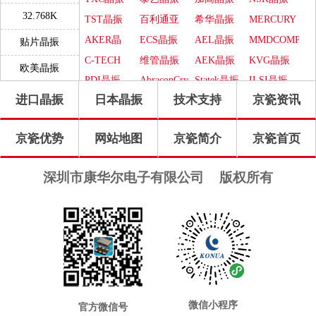
einer der High-End-Technologieführer im Bereich FCPs Frequency Control
2006年ISO 9001-2000认证
32.768K
Products – Quarze, Filter und Quarzoszillatoren.
TST晶振
百利通亚
希华晶振
MERCURY
2013 QuartzCom移交给下一代:
Auch heute noch ist der Sitz der Firma KVG mit aktuell 50 Mitarbeitern am
陶晶振
晶振
AKER晶
ECS晶振
AEL晶振
MMDCOMP
Hedi和Hansruedi的女儿和女婿Vera Haas和Stefan Kohout，
贴片晶振
Stammsitz in Neckarbischofsheim.
是公司的新主人
振
晶振
C-TECH
维管晶振
AEK晶振
KVG晶振
经验与创新
欧美晶振
2022东京子公司QuartzCom Japan K.K .基金会
今天的KVG Quartz Crystal Technology GmbH由物理学家Kurt Klingsporn在
晶振
PDI晶振
AbraconCrystal
Statek晶振
ILSI晶振
第二次世界大战后不久创立,最初名为“水晶加工公司Neckarbischofsheim
进口晶振
日本晶振
技术支持
京瓷资讯
WI2WI晶
ITTI晶振
Jauch晶振
Pletronics
GmbH”。在早期,这家年轻的公司主要生产天然石英石,后来改用更高质量
振
晶振
GEYER晶
Transko晶
高利奇晶
IDT晶振
的合成石英材料。作为业务扩张的一部分,于1997年收购了位于慕尼黑斯
京瓷优势
网站地图
京瓷简介
京瓷首页
振
振
振
Frequency
SUNTSU
Oscilent晶
康纳温菲
托克多夫的石英陶瓷公司,该公司以OCXO和精密
石英晶振
而闻名于世。
领先全球KVG简介与高性能石英晶体振荡器.
晶振
晶振
振
尔德晶振
SiTimeCrystal
FOX晶振
QuarzteChnik
Rubyquartz
2002年,Manfred Klimm收购了KVG,并以“KVG Quartz Crystal Technology
深圳市康华尔电子有限公司
版权所有
晶振
晶振
瑞康晶振
格林雷晶
Euroquartz
QuartzCom
GmbH”的名义继续经营。为了确保KVG的全球技术领先地位,产品系列不
振
晶振
晶振
LiHom晶
微晶晶振
拉隆晶振
Crystek晶
断发展并适应市场需求。恒温OCXO领域的最新发展,例如低G灵敏度
(LGS),以及将高频振荡器产品线扩展到TCXO和OCXO,为KVG作为FCP频
振
振
QANTEK
MTI-
CTS晶振
日蚀晶振
率控制产品领域的高端技术领导者之一铺平了道路 - 石英,过滤器和石英
晶振
Milliren晶
Cardinal晶
MtronPTI
ACT晶振
NJR晶振
振荡器。
振
振
晶振
Skyworks
Renesas瑞
时至今日,KVG 公司仍是总部所在地,目前有 50 名员工,总部位于内卡比绍
夫斯海姆(Neckarbischofsheim)。
晶振
萨晶振
微信小程序
官方微信号