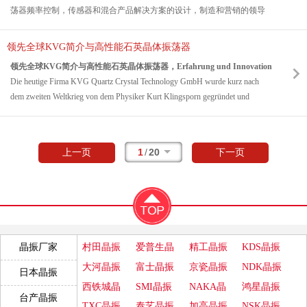
荡器频率控制，传感器和混合产品解决方案的设计，制造和营销的领导
support based on long term experience. We regard it as our main task, to:
者
，
采用了从直流到微波频段的各种最新技术
，
包括大体积声波
(BAW)
和
provide our customers with a full range of state-of-the-art frequency control
表面声波。
产品包括压电石英晶体元器件，压电石英晶体、有源晶体、压
products.
领先全球KVG简介与高性能石英晶体振荡器
电陶瓷谐振器、和晶体振荡器
;
频率翻译器
，
时钟和数据恢复产品；
见滤
maintain and continuously improve our quality by and our service offer.
领先全球KVG简介与高性能石英晶体振荡器
，Erfahrung und Innovation
器；
晶体滤波器和用于电信，数据通信、频率合成器、定时、导航、军
关于QuartzCom
Die heutige Firma KVG Quartz Crystal Technology GmbH wurde kurz nach
事、航空和仪表系统的组件
.
QuartzCom是频率控制产品的领先供应商。
dem zweiten Weltkrieg von dem Physiker Kurt Klingsporn gegründet und
VectronVectron
国际晶振集团是一家产品制造商和解决方案的国际企业
,
以
我们自豪地提供市场上最具创新设计的压电振荡元件。我们与客户和供应
firmierte zun?chst als „Kristallverarbeitungsgesellschaft Neckarbischofsheim
其独特的技术领先
.Vectron
晶振核心竞争力结合了经典的水晶
,
看到技术和
商一起创造引领潮流的解决方案。
GmbH“. In den Anfangsjahren stellte die noch junge Firma haupts?chlich
复杂的集成电路和先进的包装
.
除了这些极具创新性的能力外
,Vectron
力求
我们保证以高质量生产非常可靠和成本可控的产品。全球领先的电子制造
Schwingquarze aus Naturquarz her, sp?ter wurde auf hochwertigeres
做到极具灵活性
,
专注于服务
,
迅速作出反应
,
专业地帮助客户创新、改进和
商选择
QuartzCom晶振
是因为其短响应时间、灵活性、短交付时间以及
1
/
20
上一页
下一页
synthetisches Quarzmaterial umgestellt. Im Rahmen der Erweiterung des Gesch?
发展业务
.
基于长期经验的深厚技术支持。我们认为我们的主要任务是:
ftsbetriebes wurde 1997 die Firma Quarzkeramik in Stockdorf/München
Vectron
微管
晶振
公司总部设在哈德逊
,
在北美、欧洲和亚洲设有操作设施
为我们的客户提供全系列最先进的频率控制产品。
übernommen, die durch OCXOs und Pr?zisionsquarze weltweit bekannt ist.
和销售办事处
,
在水晶振荡器和滤镜设计方面都以其技术能力而闻名
.
公司
保持并持续改进我们的质量和服务。
Im Jahr 2002 übernahm Manfred Klimm die KVG und führt diese seither unter
提供的创新和能力反映了高频率、低成本设计和小型化的趋势
,
以及更先
历史
dem Namen „KVG Quartz Crystal Technology GmbH“ fort. Zur Sicherstellung
进的综合解决方案
.
其中一些关键技术包括
:ASIC
设计、表面安装技术、陶
1994年Hedi和Hans Rudolf Haas创建QuartzCom欧洲(瑞士)基金会
der weltweiten Technologieführerschaft der KVG wurde die Produktpalette stetig
瓷封装、混合制造到类“
S
”、“高频基础”
(HFF)
晶体设计和空间组件能力
.
1998年QuartzCom美国基金会
村田晶振
爱普生晶
精工晶振
KDS晶振
晶振厂家
weiterentwickelt und den Anforderungen des Marktes angepasst. Neueste
1999年将供应商和分包商网络扩展到18家制造商
Entwicklungen im Bereich der thermostatisierten OCXOs – z.B. low G-
振
大河晶振
富士晶振
京瓷晶振
NDK晶振
2000年收购日本新潟Kosho公司的股份
日本晶振
Sensitivity (LGS) – und die Ausweitung des Produktspektrums hochfrequenter
西铁城晶
SMI晶振
NAKA晶
鸿星晶振
2001年开始生产无铅元件
Oszillatoren auf TCXOs und OCXOs ebnen den weiteren Weg der KVG als
台产晶振
2005年96 %的产品无铅且符合RoHS标准
振
振
TXC晶振
泰艺晶振
加高晶振
NSK晶振