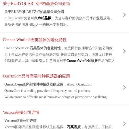
覆有70年历史的石英计时行业。我们的目标很明确——利用芯片的优势，
关于RUBYQUARTZ卢柏晶振公司介绍
构建能够为客户提供最高价值的解决方案。
关于RUBYQUARTZ
卢柏晶振
公司介绍
Rubyquartz中文名叫做
卢柏晶振
，为全球客
户提供频率元件行业最成熟，
最负盛名的研发团队之一的技术专业知识。
规格处于市场需求前沿的产品在迈阿密，佛罗里达州设计。总部。佛罗里
达州和中国的制造地点使公司能够满足客户优化总购置成本的需求，同时
Connor-Winfield石英晶体的老化特性
为所有产品系列提供足够的生产空间。所提供产品的质量是所有
Connor-Winfield石英晶体的老化特性
，领先同行的康纳温菲尔德公司致
Rubyquartz员工和公司管理层关注的重点之一。
力于帮助用户提供完美晶振解决方案,并通过自身的努力，研发设计各种
创新型产品，其中最吸引人注意当属对于
ConnorWinfield晶振
产品的深入
分析，同时也针对于产品的设计与分析提供对应攻略。
老化是晶体频率随时间的变化。必须在应用了解衰老的原因和方法用于测
QuartzCom品牌高端时钟振荡器的应用
量它，可以实现一种预测速率的方法设备的使用寿命（10至20年）
QuartzCom品牌高端时钟振荡器的应用
，About QuartzCom
老化的主要原因有两个，传质和应力。
QuartzCom is a leading provider of frequency control products.
We are proud to offer the most innovative design of piezoelectric oscillating
components in the market. Together with our customers and suppliers we create
trend-setting solutions.
Vectron晶振公司详情
We guarantee a very reliable and cost controlled production in hiqh quality.
Vectron晶振公司详情
Leading electronic manufacturers worldwide chooe QuartzCom because of the
Vectron
国际晶振集团是世界领先的晶振，
石英晶振
，
有源晶振
，
压控振
short response time, flexibility, short delivery times and the profound technical