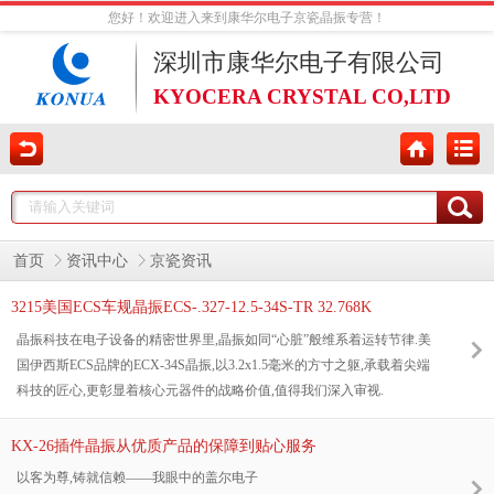
您好！欢迎进入来到康华尔电子京瓷晶振专营！
深圳市康华尔电子有限公司
KYOCERA CRYSTAL CO,LTD
首页
资讯中心
京瓷资讯
3215美国ECS车规晶振ECS-.327-12.5-34S-TR 32.768K
晶振科技在电子设备的精密世界里,晶振如同“心脏”般维系着运转节律.美
国伊西斯ECS品牌的ECX-34S晶振,以3.2x1.5毫米的方寸之躯,承载着尖端
科技的匠心,更彰显着核心元器件的战略价值,值得我们深入审视.
KX-26插件晶振从优质产品的保障到贴心服务
以客为尊,铸就信赖——我眼中的盖尔电子