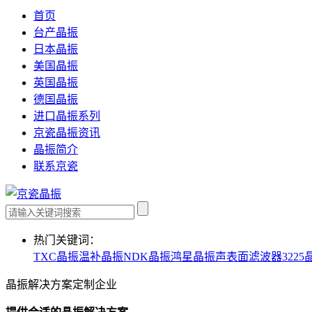
首页
台产晶振
日本晶振
美国晶振
英国晶振
德国晶振
进口晶振系列
京瓷晶振资讯
晶振简介
联系京瓷
热门关键词：
TXC晶振
温补晶振
NDK晶振
鸿星晶振
声表面滤波器
3225
晶振解决方案定制企业