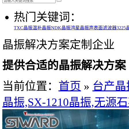
热门关键词：
TXC晶振
温补晶振
NDK晶振
鸿星晶振
声表面滤波器
3225
晶振解决方案定制企业
提供合适的晶振解决方案
当前位置：
首页
»
台产晶
晶振,SX-1210晶振,无源