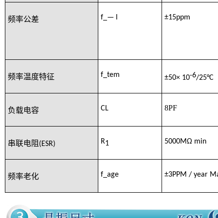
f_— l
±15
ppm
频率公差
f_tem
-6
频率温度特征
±50× 10
/25
°C
8PF
CL
负载电容
R
5000MΩ min
1
串联电阻
(ESR)
f_age
±3PPM
/ year M
频率老化