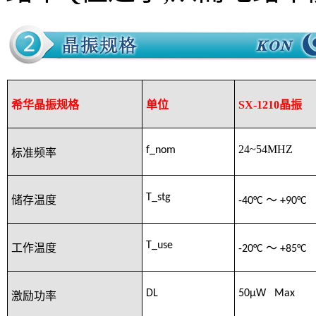
希华晶振规格
单位
SX-1210晶振
24~54MHZ
f_nom
标准频率
T_stg
储存温度
-40°C
～
+90°C
T_use
工作温度
-20°C
～
+85°C
DL
50μW Max
激励功率