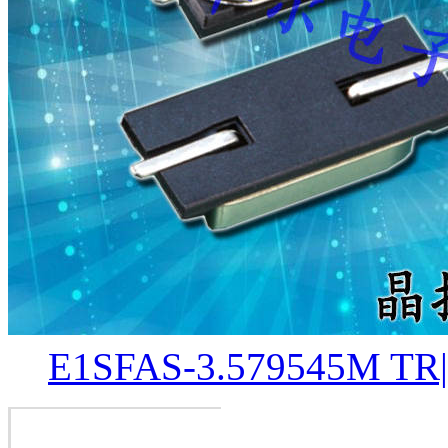
E1SFAS-3.579545M T