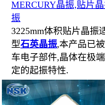
MERCURY晶振,贴片晶
振
3225mm体积贴片晶
型
石英晶振
,本产品已
车电子部件,晶体在极
定的起振特性.