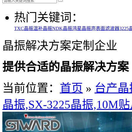
热门关键词：
TXC晶振
温补晶振
NDK晶振
鸿星晶振
声表面滤波器
3225
晶振解决方案定制企业
提供合适的晶振解决方案
当前位置：
首页
»
台产晶
晶振,SX-3225晶振,10M