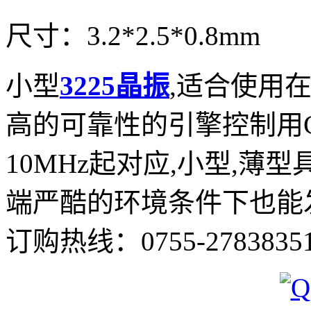
尺寸：3.2*2.5*0.8mm
小型
3
2
2
5
晶
振
,适合使用
高的可靠性的引擎控制用C
10MHz起对应,小型,薄
端严酷的环境条件下也能
订购热线：
0755-2783835