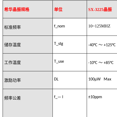
希华晶振规格
单位
SX-3225晶振
10~125MHZ
f_nom
标准频率
T_stg
储存温度
-40°C
～
+125°C
T_use
工作温度
-10°C
～
+85°C
DL
100μW Max
激励功率
f_— l
±10
ppm
频率公差