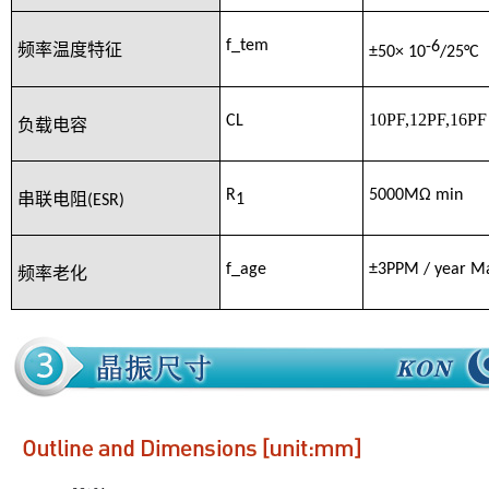
f_tem
-6
频率温度特征
±50× 10
/25
°C
10PF,12PF
,
1
6
P
F
CL
负载电容
R
5000MΩ min
1
串联电阻
(ESR)
f_age
±3PPM
/ year M
频率老化