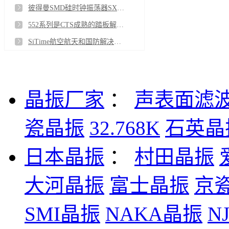
彼得曼SMD硅时钟振荡器SXO18-02502-S-E-25-M-32.768kHz-T如何改善EMC–EMI
552系列是CTS成熟的踏板解决方案655E12506C2T
SiTime航空航天和国防解决方案SiT1576AI-J1-25-0512.288000Q
晶振厂家
：
声表面滤
瓷晶振
32.768K
石英晶
日本晶振
：
村田晶振
大河晶振
富士晶振
京
SMI晶振
NAKA晶振
N