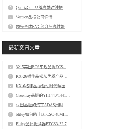
QuartzCom品牌高端时钟振荡器的应用
Vectron晶振公司详情
领先全球KVG简介与高性能石英晶体振荡器
最新资讯文章
3215美国ECS车规晶振ECS-.327-12.5-34S-TR 32.768K
KX-26插件晶振从优质产品的保障到贴心服务
KX-6格耶晶振驱动时代精密运转在工业物联网
Greenray晶振的YH1440/1441系列OCXO有着举足轻重的作用
村田晶振的汽车ADAS用时钟元件应用
bliley如何防止BTCSC-48MHzMCNABBT晶体振荡器中的频率扰动
Bliley晶体振荡器BTCS3-32.768K7BN-DCCT如何测量相位噪声？