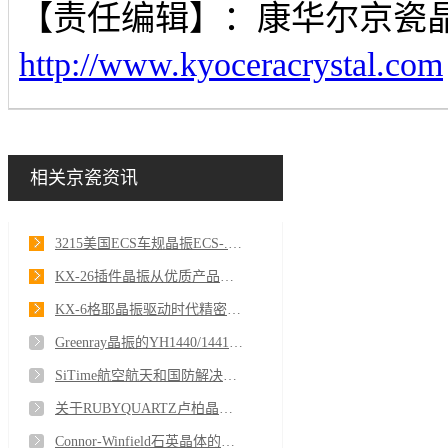
【责任编辑】：
康华尔京瓷
http://www.kyoceracrystal.com
相关京瓷资讯
3215美国ECS车规晶振ECS-.327-12.5-34S-TR 32.768K
KX-26插件晶振从优质产品的保障到贴心服务
KX-6格耶晶振驱动时代精密运转在工业物联网
Greenray晶振的YH1440/1441系列OCXO有着举足轻重的作用
SiTime航空航天和国防解决方案SiT1576AI-J1-25-0512.288000Q
关于RUBYQUARTZ卢柏晶振公司介绍
Connor-Winfield石英晶体的老化特性