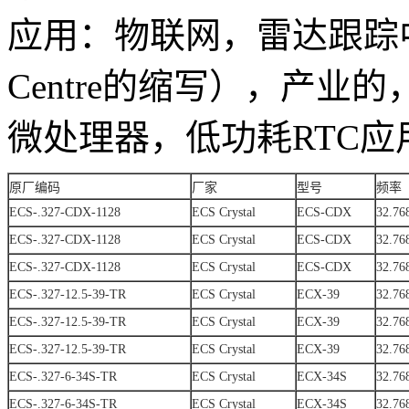
应用：
物联网，
雷达跟踪中心
Centre的缩写），
产业的
微处理器，
低功耗RTC应
原厂编码
厂家
型号
频率
ECS-.327-CDX-1128
ECS Crystal
ECS-CDX
32.76
ECS-.327-CDX-1128
ECS Crystal
ECS-CDX
32.76
ECS-.327-CDX-1128
ECS Crystal
ECS-CDX
32.76
ECS-.327-12.5-39-TR
ECS Crystal
ECX-39
32.76
ECS-.327-12.5-39-TR
ECS Crystal
ECX-39
32.76
ECS-.327-12.5-39-TR
ECS Crystal
ECX-39
32.76
ECS-.327-6-34S-TR
ECS Crystal
ECX-34S
32.76
ECS-.327-6-34S-TR
ECS Crystal
ECX-34S
32.76