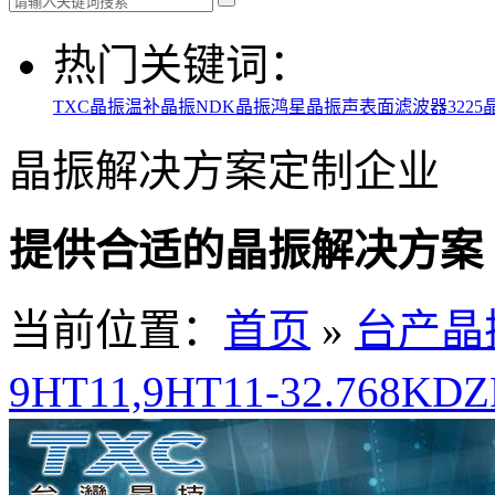
热门关键词：
TXC晶振
温补晶振
NDK晶振
鸿星晶振
声表面滤波器
3225
晶振解决方案定制企业
提供合适的晶振解决方案
当前位置：
首页
»
台产晶
9HT11,9HT11-32.76