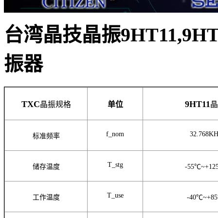
台湾晶技晶振9HT11,9HT1
振器
TXC
9HT11
晶振规格
单位
晶
f_nom
32.768KH
标准频率
T_stg
储存温度
-55℃~+12
T_use
工作温度
-40℃~+8