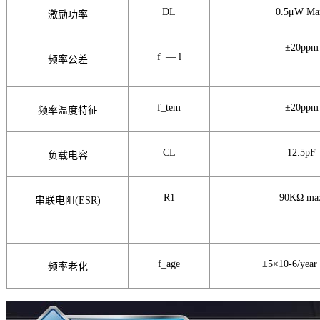
DL
0.5μW Ma
激励功率
±20ppm
f_— l
频率公差
f_tem
±20ppm
频率温度特征
CL
12.5pF
负载电容
R1
90KΩ
ma
串联电阻(ESR)
f_age
±5×10-6/year
频率老化