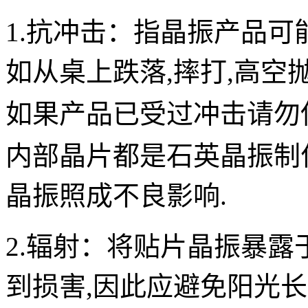
1.抗冲击：
指
晶振
产品可
如从桌上跌落,摔打,高空
如果产品已受过冲击请勿
内部晶片都是
石英晶振
制
晶振照成不良影
响.
2.辐射：
将
贴片
晶振
暴露
到损害,因此应避免阳光长