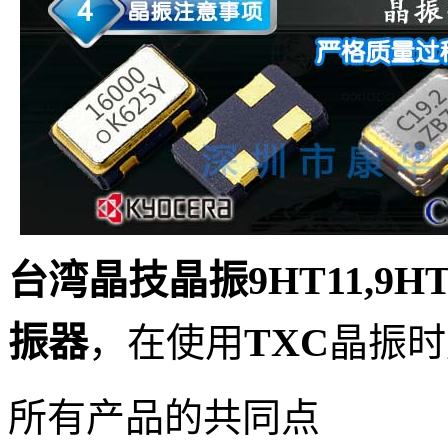
台湾晶技晶振9HT11,9HT1
振器
TXC
，
在使用
晶振
时
所有产品的共同点